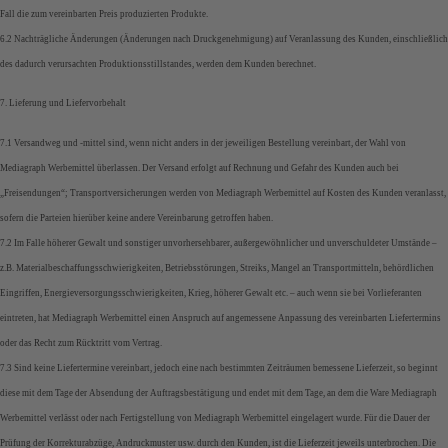
Fall die zum vereinbarten Preis produzierten Produkte.
6.2 Nachträgliche Änderungen (Änderungen nach Druckgenehmigung) auf Veranlassung des Kunden, einschließlich
des dadurch verursachten Produktionsstillstandes, werden dem Kunden berechnet.
7. Lieferung und Liefervorbehalt
7.1 Versandweg und -mittel sind, wenn nicht anders in der jeweiligen Bestellung vereinbart, der Wahl von
Mediagraph Werbemittel überlassen. Der Versand erfolgt auf Rechnung und Gefahr des Kunden auch bei
„Freisendungen“; Transportversicherungen werden von Mediagraph Werbemittel auf Kosten des Kunden veranlasst,
sofern die Parteien hierüber keine andere Vereinbarung getroffen haben.
7.2 Im Falle höherer Gewalt und sonstiger unvorhersehbarer, außergewöhnlicher und unverschuldeter Umstände –
z.B. Materialbeschaffungsschwierigkeiten, Betriebsstörungen, Streiks, Mangel an Transportmitteln, behördlichen
Eingriffen, Energieversorgungsschwierigkeiten, Krieg, höherer Gewalt etc. – auch wenn sie bei Vorlieferanten
eintreten, hat Mediagraph Werbemittel einen Anspruch auf angemessene Anpassung des vereinbarten Liefertermins
oder das Recht zum Rücktritt vom Vertrag.
7.3 Sind keine Liefertermine vereinbart, jedoch eine nach bestimmten Zeiträumen bemessene Lieferzeit, so beginnt
diese mit dem Tage der Absendung der Auftragsbestätigung und endet mit dem Tage, an dem die Ware Mediagraph
Werbemittel verlässt oder nach Fertigstellung von Mediagraph Werbemittel eingelagert wurde. Für die Dauer der
Prüfung der Korrekturabzüge, Andruckmuster usw. durch den Kunden, ist die Lieferzeit jeweils unterbrochen. Die