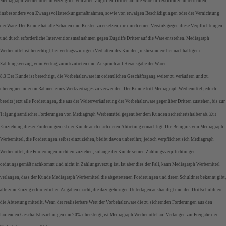
Mediagraph Werbemittel unverzüglich von allen Zugriffen Dritter auf die Ware in Textform zu unterrichten,
insbesondere von Zwangsvollstreckungsmaßnahmen, sowie von etwaigen Beschädigungen oder der Vernichtung
der Ware. Der Kunde hat alle Schäden und Kosten zu ersetzen, die durch einen Verstoß gegen diese Verpflichtungen
und durch erforderliche Interventionsmaßnahmen gegen Zugriffe Dritter auf die Ware entstehen. Mediagraph
Werbemittel ist berechtigt, bei vertragswidrigem Verhalten des Kunden, insbesondere bei nachhaltigem
Zahlungsverzug, vom Vertrag zurückzutreten und Anspruch auf Herausgabe der Waren.
8.3 Der Kunde ist berechtigt, die Vorbehaltsware im ordentlichen Geschäftsgang weiter zu veräußern und zu
übereignen oder im Rahmen eines Werkvertrages zu verwenden. Der Kunde tritt Mediagraph Werbemittel jedoch
bereits jetzt alle Forderungen, die aus der Weiterveräußerung der Vorbehaltsware gegenüber Dritten zustehen, bis zur
Tilgung sämtlicher Forderungen von Mediagraph Werbemittel gegenüber dem Kunden sicherheitshalber ab. Zur
Einziehung dieser Forderungen ist der Kunde auch nach deren Abtretung ermächtigt. Die Befugnis von Mediagraph
Werbemittel, die Forderungen selbst einzuziehen, bleibt davon unberührt; jedoch verpflichtet sich Mediagraph
Werbemittel, die Forderungen nicht einzuziehen, solange der Kunde seinen Zahlungsverpflichtungen
ordnungsgemäß nachkommt und nicht in Zahlungsverzug ist. Ist aber dies der Fall, kann Mediagraph Werbemittel
verlangen, dass der Kunde Mediagraph Werbemittel die abgetretenen Forderungen und deren Schuldner bekannt gibt,
alle zum Einzug erforderlichen Angaben macht, die dazugehörigen Unterlagen aushändigt und den Drittschuldnern
die Abtretung mitteilt. Wenn der realisierbare Wert der Vorbehaltsware die zu sichernden Forderungen aus den
laufenden Geschäftsbeziehungen um 20% übersteigt, ist Mediagraph Werbemittel auf Verlangen zur Freigabe der