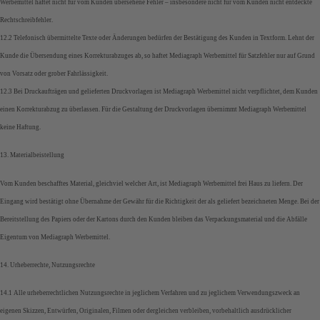
Werbemittel haftet nicht für vom Kunden übersehene Fehler – insbesondere nicht für vom Kunden nicht entdeckte
Rechtschreibfehler.
12.2 Telefonisch übermittelte Texte oder Änderungen bedürfen der Bestätigung des Kunden in Textform. Lehnt der
Kunde die Übersendung eines Korrekturabzuges ab, so haftet Mediagraph Werbemittel für Satzfehler nur auf Grund
von Vorsatz oder grober Fahrlässigkeit.
12.3 Bei Druckaufträgen und gelieferten Druckvorlagen ist Mediagraph Werbemittel nicht verpflichtet, dem Kunden
einen Korrekturabzug zu überlassen. Für die Gestaltung der Druckvorlagen übernimmt Mediagraph Werbemittel
keine Haftung.
13. Materialbeistellung
Vom Kunden beschafftes Material, gleichviel welcher Art, ist Mediagraph Werbemittel frei Haus zu liefern. Der
Eingang wird bestätigt ohne Übernahme der Gewähr für die Richtigkeit der als geliefert bezeichneten Menge. Bei der
Bereitstellung des Papiers oder der Kartons durch den Kunden bleiben das Verpackungsmaterial und die Abfälle
Eigentum von Mediagraph Werbemittel.
14. Urheberrechte, Nutzungsrechte
14.1 Alle urheberrechtlichen Nutzungsrechte in jeglichem Verfahren und zu jeglichem Verwendungszweck an
eigenen Skizzen, Entwürfen, Originalen, Filmen oder dergleichen verbleiben, vorbehaltlich ausdrücklicher