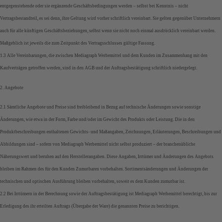
entgegenstehende oder sie ergänzende Geschäftsbedingungen werden – selbst bei Kenntnis – nicht
Vertragsbestandteil, es sei denn, ihre Geltung wird vorher schriftlich vereinbart. Sie gelten gegenüber Unternehmern
auch für alle künftigen Geschäftsbeziehungen, selbst wenn sie nicht noch einmal ausdrücklich vereinbart werden.
Maßgeblich ist jeweils die zum Zeitpunkt des Vertragsschlusses gültige Fassung.
1.3 Alle Vereinbarungen, die zwischen Mediagraph Werbemittel und dem Kunden im Zusammenhang mit den
Kaufverträgen getroffen werden, sind in den AGB und der Auftragsbestätigung schriftlich niedergelegt.
2. Angebote
2.1 Sämtliche Angebote und Preise sind freibleibend in Bezug auf technische Änderungen sowie sonstige
Änderungen, wie etwa in der Form, Farbe und/oder im Gewicht des Produkts oder Leistung. Die in den
Produktbeschreibungen enthaltenen Gewichts- und Maßangaben, Zeichnungen, Erläuterungen, Beschreibungen und
Abbildungen sind – sofern von Mediagraph Werbemittel nicht selbst produziert – der branchenübliche
Näherungswert und beruhen auf den Herstellerangaben. Diese Angaben, Irrtümer und Änderungen des Angebots
bleiben im Rahmen des für den Kunden Zumutbaren vorbehalten. Sortimentsänderungen und Änderungen der
technischen und optischen Ausführung bleiben vorbehalten, soweit es dem Kunden zumutbar ist.
2.2 Bei Irrtümern in der Berechnung sowie der Auftragsbestätigung ist Mediagraph Werbemittel berechtigt, bis zur
Erledigung des ihr erteilten Auftrags (Übergabe der Ware) die genannten Preise zu berichtigen.