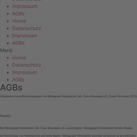
Impressum
AGBs
Home
Datenschutz
Impressum
AGBs
Menü
Home
Datenschutz
Impressum
AGBs
AGBs
Allgemeine Geschäftsbedingungen von Mediagraph Werbemittel, Inh. Claus Könemann e.K. (Stand November 2021)
Präambel
Der Mediagraph Werbemittel, Inh. Claus Könemann e.K. (nachfolgend: Mediagraph Werbemittel) betreibt Handel,
die Herstellung von Werbemitteln und deren Import. Mediagraph Werbemittel unterhält im Internet zu gewerblichen