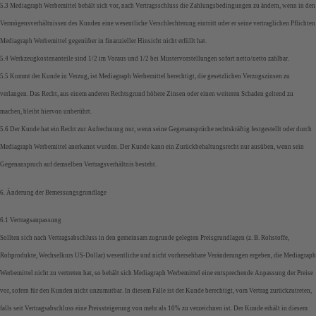
5.3 Mediagraph Werbemittel behält sich vor, nach Vertragsschluss die Zahlungsbedingungen zu ändern, wenn in den
Vermögensverhältnissen des Kunden eine wesentliche Verschlechterung eintritt oder er seine vertraglichen Pflichten
Mediagraph Werbemittel gegenüber in finanzieller Hinsicht nicht erfüllt hat.
5.4 Werkzeugkostenanteile sind 1/2 im Voraus und 1/2 bei Mustervorstellungen sofort netto/netto zahlbar.
5.5 Kommt der Kunde in Verzug, ist Mediagraph Werbemittel berechtigt, die gesetzlichen Verzugszinsen zu
verlangen. Das Recht, aus einem anderen Rechtsgrund höhere Zinsen oder einen weiteren Schaden geltend zu
machen, bleibt hiervon unberührt.
5.6 Der Kunde hat ein Recht zur Aufrechnung nur, wenn seine Gegenansprüche rechtskräftig festgestellt oder durch
Mediagraph Werbemittel anerkannt wurden. Der Kunde kann ein Zurückbehaltungsrecht nur ausüben, wenn sein
Gegenanspruch auf demselben Vertragsverhältnis besteht.
6. Änderung der Bemessungsgrundlage
6.1 Vertragsanpassung
Sollten sich nach Vertragsabschluss in den gemeinsam zugrunde gelegten Preisgrundlagen (z. B. Rohstoffe,
Rohprodukte, Wechselkurs US-Dollar) wesentliche und nicht vorhersehbare Veränderungen ergeben, die Mediagraph
Werbemittel nicht zu vertreten hat, so behält sich Mediagraph Werbemittel eine entsprechende Anpassung der Preise
vor, sofern für den Kunden nicht unzumutbar. In diesem Falle ist der Kunde berechtigt, vom Vertrag zurückzutreten,
falls seit Vertragsabschluss eine Preissteigerung von mehr als 10% zu verzeichnen ist. Der Kunde erhält in diesem