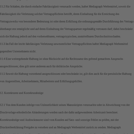
11.2 Für Schäden, die durch einfache Fahrlässigkeit verursacht werden, haftet Mediagraph Werbemittel, soweit die
Fahrlässigkeit die Verletzung solcher Vertragspflichten betrifft, deren Einhaltung für die Erreichung des
Vertragszwecks von besonderer Bedeutung ist oder deren Erfüllung die ordnungsgemäße Durchführung des Vertrags
überhaupt erst ermöglicht und auf deren Einhaltung der Vertragspartner regelmäßig vertrauen darf; dabei beschränkt
sich die Haftung jedoch auf den vorhersehbaren, vertragstypischen, unmittelbaren Durchschnittsschaden.
11.3 Im Fall der leicht fahrlässigen Verletzung unwesentlicher Vertragspflichten haftet Mediagraph Werbemittel
gegenüber Unternehmern nicht.
11.4 Eine weitergehende Haftung ist ohne Rücksicht auf die Rechtsnatur des geltend gemachten Anspruchs
ausgeschlossen; dies gilt unter anderem auch für deliktische Ansprüche.
11.5 Soweit die Haftung vorstehend ausgeschlossen oder beschränkt ist, gilt dies auch für die persönliche Haftung
von Angestellten, Arbeitnehmern, Mitarbeitern und Erfüllungsgehilfen.
12. Korrekturen und Korrekturabzüge
12.1 Von dem Kunden infolge von Unleserlichkeit seines Manuskriptes verursachte oder in Abweichung von der
Druckvorlage erforderliche Abänderungen werden nach der dafür aufgewendeten Arbeitszeit berechnet.
Korrekturabzüge und Andruckmuster sind vom Kunden auf Satz- und sonstige Fehler zu prüfen, mit der
Druckreifeerklärung/Freigabe zu versehen und an Mediagraph Werbemittel zurück zu senden. Mediagraph