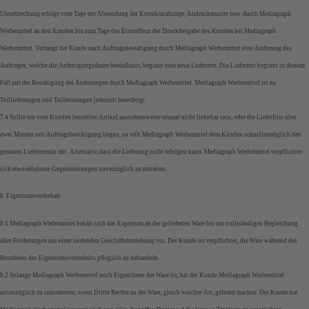
Unterbrechung erfolgt vom Tage der Absendung der Korrekturabzüge, Andruckmuster usw. durch Mediagraph
Werbemittel an den Kunden bis zum Tage des Eintreffens der Druckfreigabe des Kunden bei Mediagraph
Werbemittel. Verlangt der Kunde nach Auftragsbestätigung durch Mediagraph Werbemittel eine Änderung des
Auftrages, welche die Anfertigungsdauer beeinflusst, beginnt eine neue Lieferzeit. Die Lieferzeit beginnt in diesem
Fall mit der Bestätigung der Änderungen durch Mediagraph Werbemittel. Mediagraph Werbemittel ist zu
Teillieferungen und Teilleistungen jederzeit berechtigt.
7.4 Sollte ein vom Kunden bestellter Artikel ausnahmsweise einmal nicht lieferbar sein, oder die Lieferfrist über
zwei Monate seit Auftragsbestätigung liegen, so teilt Mediagraph Werbemittel dem Kunden schnellstmöglich den
genauen Liefertermin mit. Alternativ, dass die Lieferung nicht erfolgen kann. Mediagraph Werbemittel verpflichtet
sich etwa erhaltene Gegenleistungen unverzüglich zu erstatten.
8. Eigentumsvorbehalt
8.1 Mediagraph Werbemittel behält sich das Eigentum an der gelieferten Ware bis zur vollständigen Begleichung
aller Forderungen aus einer laufenden Geschäftsbeziehung vor. Der Kunde ist verpflichtet, die Ware während des
Bestehens des Eigentumsvorbehalts pfleglich zu behandeln.
8.2 Solange Mediagraph Werbemittel noch Eigentümer der Ware ist, hat der Kunde Mediagraph Werbemittel
unverzüglich zu informieren, wenn Dritte Rechte an der Ware, gleich welcher Art, geltend machen. Der Kunde hat