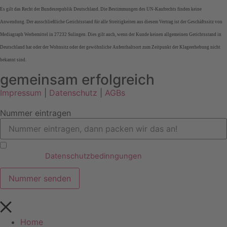
Es gilt das Recht der Bundesrepublik Deutschland. Die Bestimmungen des UN-Kaufrechts finden keine
Anwendung. Der ausschließliche Gerichtsstand für alle Streitigkeiten aus diesem Vertrag ist der Geschäftssitz von
Mediagraph Werbemittel in 27232 Sulingen. Dies gilt auch, wenn der Kunde keinen allgemeinen Gerichtsstand in
Deutschland hat oder der Wohnsitz oder der gewöhnliche Aufenthaltsort zum Zeitpunkt der Klageerhebung nicht
bekannt sind.
gemeinsam erfolgreich
Impressum
|
Datenschutz
|
AGBs
Nummer eintragen
Ich habe die
Datenschutzbedinngungen
verstanden und
akzeptiert.
Nummer senden
Home