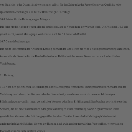
von Qualitäts- oder Quantitätsabweichungen selbst, für den Zeitpunkt der Feststellung von Qualitäts- oder
Quantitätsabweichungen und für die Rechtzeitigkeit der Rüge.
10.6 Fristen für die Haftung wegen Mängeln
Die Frist für die Haftung wegen Mängel beträgt ein Jahr ab Versendung der Ware ab Werk. Die Frist nach 10.6 gilt
jedoch nicht, soweit Mediagraph Werbemittel nach Nr. 11 dieser AGB haftet.
10.7 Garantiebedingungen
Die bloße Präsentation der Artikel im Katalog oder auf der Website ist als reine Leistungsbeschreibung anzusehen,
keinesfalls als Garantie für die Beschaffenheit oder Haltbarkeit der Waren. Garantien nur nach schriftlicher
Vereinbarung.
11. Haftung
11.1 Nach den gesetzlichen Bestimmungen haftet Mediagraph Werbemittel uneingeschränkt für Schäden aus der
Verletzung des Lebens, des Körpers oder der Gesundheit, die auf einer vorsätzlichen oder fahrlässigen
Pflichtverletzung von ihr, ihrem gesetzlichen Vertreter oder ihren Erfüllungsgehilfen beruhen sowie für sonstige
Schäden, die auf einer vorsätzlichen oder grob fahrlässigen Pflichtverletzung sowie Arglist von ihr, ihrem
gesetzlichen Vertreter oder Erfüllungsgehilfen beruhen. Darüber hinaus haftet Mediagraph Werbemittel
uneingeschränkt für Schäden, die von der Haftung nach zwingenden gesetzlichen Vorschriften, wie etwa dem
Produkthaftungsgesetz, umfasst werden.