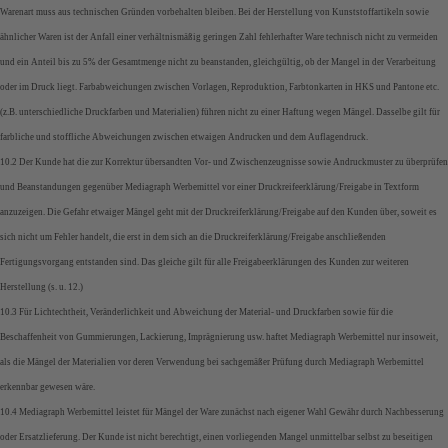
Warenart muss aus technischen Gründen vorbehalten bleiben. Bei der Herstellung von Kunststoffartikeln sowie
ähnlicher Waren ist der Anfall einer verhältnismäßig geringen Zahl fehlerhafter Ware technisch nicht zu vermeiden
und ein Anteil bis zu 5% der Gesamtmenge nicht zu beanstanden, gleichgültig, ob der Mangel in der Verarbeitung
oder im Druck liegt. Farbabweichungen zwischen Vorlagen, Reproduktion, Farbtonkarten in HKS und Pantone etc.
(z.B. unterschiedliche Druckfarben und Materialien) führen nicht zu einer Haftung wegen Mängel. Dasselbe gilt für
farbliche und stoffliche Abweichungen zwischen etwaigen Andrucken und dem Auflagendruck.
10.2 Der Kunde hat die zur Korrektur übersandten Vor- und Zwischenzeugnisse sowie Andruckmuster zu überprüfen
und Beanstandungen gegenüber Mediagraph Werbemittel vor einer Druckreifeerklärung/Freigabe in Textform
anzuzeigen. Die Gefahr etwaiger Mängel geht mit der Druckreiferklärung/Freigabe auf den Kunden über, soweit es
sich nicht um Fehler handelt, die erst in dem sich an die Druckreiferklärung/Freigabe anschließenden
Fertigungsvorgang entstanden sind. Das gleiche gilt für alle Freigabeerklärungen des Kunden zur weiteren
Herstellung (s. u. 12.)
10.3 Für Lichtechtheit, Veränderlichkeit und Abweichung der Material- und Druckfarben sowie für die
Beschaffenheit von Gummierungen, Lackierung, Imprägnierung usw. haftet Mediagraph Werbemittel nur insoweit,
als die Mängel der Materialien vor deren Verwendung bei sachgemäßer Prüfung durch Mediagraph Werbemittel
erkennbar gewesen wäre.
10.4 Mediagraph Werbemittel leistet für Mängel der Ware zunächst nach eigener Wahl Gewähr durch Nachbesserung
oder Ersatzlieferung. Der Kunde ist nicht berechtigt, einen vorliegenden Mangel unmittelbar selbst zu beseitigen