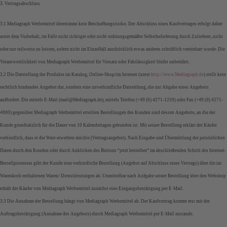
3. Vertragsabschluss
3.1 Mediagraph Werbemittel übernimmt kein Beschaffungsrisiko. Der Abschluss eines Kaufvertrages erfolgt daher
unter dem Vorbehalt, im Falle nicht richtiger oder nicht ordnungsgemäßer Selbstbelieferung durch Zulieferer, nicht
oder nur teilweise zu leisten, sofern nicht im Einzelfall ausdrücklich etwas anderes schriftlich vereinbart wurde. Die
Verantwortlichkeit von Mediagraph Werbemittel für Vorsatz oder Fahrlässigkeit bleibt unberührt.
3.2 Die Darstellung der Produkte im Katalog, Online-Shop/im Internet (unter
http://www.Mediagraph.de
) stellt kein
rechtlich bindendes Angebot dar, sondern eine unverbindliche Darstellung, die zur Abgabe eines Angebots
auffordert. Die mittels E-Mail (mail@Mediagraph.de), mittels Telefon (+49 (0) 4271-1259) oder Fax (+49 (0) 4271-
4900) gegenüber Mediagraph Werbemittel erteilten Bestellungen des Kunden sind dessen Angebote, an die der
Kunde grundsätzlich für die Dauer von 10 Kalendertagen gebunden ist. Mit seiner Bestellung erklärt der Käufer
verbindlich, dass er die Ware erwerben möchte (Vertragsangebot). Nach Eingabe und Übermittlung der persönlichen
Daten durch den Kunden oder durch Anklicken des Buttons “jetzt bestellen“ im abschließenden Schritt des Internet-
Bestellprozesses gibt der Kunde eine verbindliche Bestellung (Angebot auf Abschluss eines Vertrags) über die im
Warenkorb enthaltenen Waren/ Dienstleistungen ab. Unmittelbar nach Aufgabe seiner Bestellung über den Webshop
erhält der Käufer von Mediagraph Werbemittel zunächst eine Eingangsbestätigung per E-Mail.
3.3 Die Annahme der Bestellung hängt von Mediagraph Werbemittel ab. Der Kaufvertrag kommt erst mit der
Auftragsbestätigung (Annahme des Angebots) durch Mediagraph Werbemittel per E-Mail zustande.