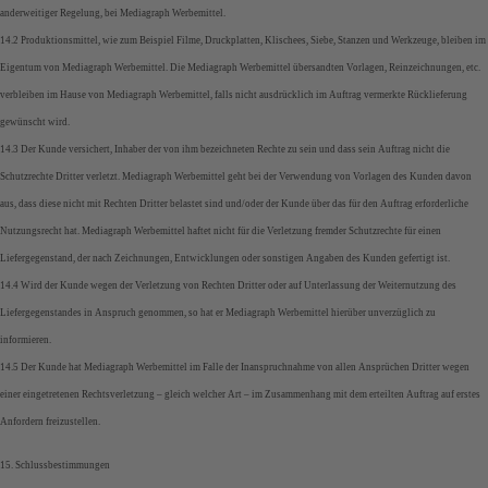
anderweitiger Regelung, bei Mediagraph Werbemittel.
14.2 Produktionsmittel, wie zum Beispiel Filme, Druckplatten, Klischees, Siebe, Stanzen und Werkzeuge, bleiben im
Eigentum von Mediagraph Werbemittel. Die Mediagraph Werbemittel übersandten Vorlagen, Reinzeichnungen, etc.
verbleiben im Hause von Mediagraph Werbemittel, falls nicht ausdrücklich im Auftrag vermerkte Rücklieferung
gewünscht wird.
14.3 Der Kunde versichert, Inhaber der von ihm bezeichneten Rechte zu sein und dass sein Auftrag nicht die
Schutzrechte Dritter verletzt. Mediagraph Werbemittel geht bei der Verwendung von Vorlagen des Kunden davon
aus, dass diese nicht mit Rechten Dritter belastet sind und/oder der Kunde über das für den Auftrag erforderliche
Nutzungsrecht hat. Mediagraph Werbemittel haftet nicht für die Verletzung fremder Schutzrechte für einen
Liefergegenstand, der nach Zeichnungen, Entwicklungen oder sonstigen Angaben des Kunden gefertigt ist.
14.4 Wird der Kunde wegen der Verletzung von Rechten Dritter oder auf Unterlassung der Weiternutzung des
Liefergegenstandes in Anspruch genommen, so hat er Mediagraph Werbemittel hierüber unverzüglich zu
informieren.
14.5 Der Kunde hat Mediagraph Werbemittel im Falle der Inanspruchnahme von allen Ansprüchen Dritter wegen
einer eingetretenen Rechtsverletzung – gleich welcher Art – im Zusammenhang mit dem erteilten Auftrag auf erstes
Anfordern freizustellen.
15. Schlussbestimmungen