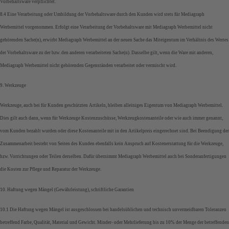
Vorbehaltsware verpflichtet.
8.4 Eine Verarbeitung oder Umbildung der Vorbehaltsware durch den Kunden wird stets für Mediagraph
Werbemittel vorgenommen. Erfolgt eine Verarbeitung der Vorbehaltsware mit Mediagraph Werbemittel nicht
gehörenden Sache(n), erwirbt Mediagraph Werbemittel an der neuen Sache das Miteigentum im Verhältnis des Wertes
der Vorbehaltsware zu der bzw. den anderen verarbeiteten Sache(n). Dasselbe gilt, wenn die Ware mit anderen,
Mediagraph Werbemittel nicht gehörenden Gegenständen verarbeitet oder vermischt wird.
9. Werkzeuge
Werkzeuge, auch bei für Kunden geschützten Artikeln, bleiben alleiniges Eigentum von Mediagraph Werbemittel.
Dies gilt auch dann, wenn für Werkzeuge Kostenzuschüsse, Werkzeugkostenanteile oder wie auch immer genannt,
vom Kunden bezahlt wurden oder diese Kostenanteile mit in den Artikelpreis eingerechnet sind. Bei Beendigung der
Zusammenarbeit besteht von Seiten des Kunden ebenfalls kein Anspruch auf Kostenerstattung für die Werkzeuge,
bzw. Vorrichtungen oder Teilen derselben. Dafür übernimmt Mediagraph Werbemittel auch bei Sonderanfertigungen
die Kosten zur Pflege und Reparatur der Werkzeuge.
10. Haftung wegen Mängel (Gewährleistung), schriftliche Garantien
10.1 Die Haftung wegen Mängel ist ausgeschlossen bei handelsüblichen und technisch unvermeidbaren Toleranzen
betreffend Farbe, Qualität, Material und Gewicht. Minder- oder Mehrlieferung bis zu 10% der Menge der betreffenden