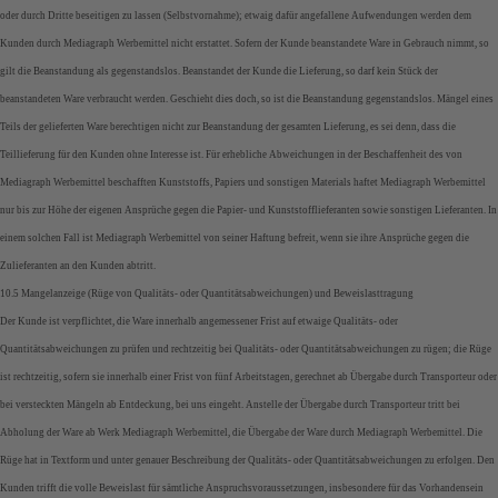
oder durch Dritte beseitigen zu lassen (Selbstvornahme); etwaig dafür angefallene Aufwendungen werden dem
Kunden durch Mediagraph Werbemittel nicht erstattet. Sofern der Kunde beanstandete Ware in Gebrauch nimmt, so
gilt die Beanstandung als gegenstandslos. Beanstandet der Kunde die Lieferung, so darf kein Stück der
beanstandeten Ware verbraucht werden. Geschieht dies doch, so ist die Beanstandung gegenstandslos. Mängel eines
Teils der gelieferten Ware berechtigen nicht zur Beanstandung der gesamten Lieferung, es sei denn, dass die
Teillieferung für den Kunden ohne Interesse ist. Für erhebliche Abweichungen in der Beschaffenheit des von
Mediagraph Werbemittel beschafften Kunststoffs, Papiers und sonstigen Materials haftet Mediagraph Werbemittel
nur bis zur Höhe der eigenen Ansprüche gegen die Papier- und Kunststofflieferanten sowie sonstigen Lieferanten. In
einem solchen Fall ist Mediagraph Werbemittel von seiner Haftung befreit, wenn sie ihre Ansprüche gegen die
Zulieferanten an den Kunden abtritt.
10.5 Mangelanzeige (Rüge von Qualitäts- oder Quantitätsabweichungen) und Beweislasttragung
Der Kunde ist verpflichtet, die Ware innerhalb angemessener Frist auf etwaige Qualitäts- oder
Quantitätsabweichungen zu prüfen und rechtzeitig bei Qualitäts- oder Quantitätsabweichungen zu rügen; die Rüge
ist rechtzeitig, sofern sie innerhalb einer Frist von fünf Arbeitstagen, gerechnet ab Übergabe durch Transporteur oder
bei versteckten Mängeln ab Entdeckung, bei uns eingeht. Anstelle der Übergabe durch Transporteur tritt bei
Abholung der Ware ab Werk Mediagraph Werbemittel, die Übergabe der Ware durch Mediagraph Werbemittel. Die
Rüge hat in Textform und unter genauer Beschreibung der Qualitäts- oder Quantitätsabweichungen zu erfolgen. Den
Kunden trifft die volle Beweislast für sämtliche Anspruchsvoraussetzungen, insbesondere für das Vorhandensein