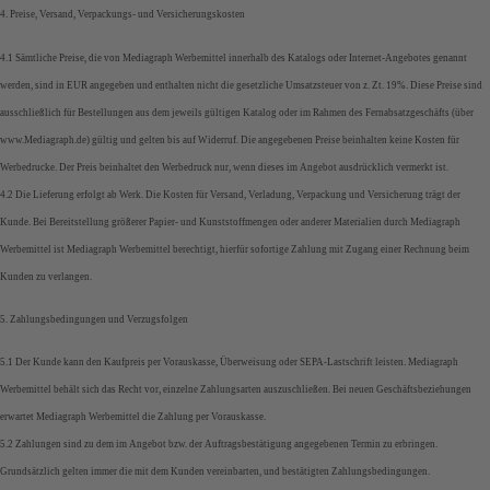
4. Preise, Versand, Verpackungs- und Versicherungskosten
4.1 Sämtliche Preise, die von Mediagraph Werbemittel innerhalb des Katalogs oder Internet-Angebotes genannt
werden, sind in EUR angegeben und enthalten nicht die gesetzliche Umsatzsteuer von z. Zt. 19%. Diese Preise sind
ausschließlich für Bestellungen aus dem jeweils gültigen Katalog oder im Rahmen des Fernabsatzgeschäfts (über
www.Mediagraph.de) gültig und gelten bis auf Widerruf. Die angegebenen Preise beinhalten keine Kosten für
Werbedrucke. Der Preis beinhaltet den Werbedruck nur, wenn dieses im Angebot ausdrücklich vermerkt ist.
4.2 Die Lieferung erfolgt ab Werk. Die Kosten für Versand, Verladung, Verpackung und Versicherung trägt der
Kunde. Bei Bereitstellung größerer Papier- und Kunststoffmengen oder anderer Materialien durch Mediagraph
Werbemittel ist Mediagraph Werbemittel berechtigt, hierfür sofortige Zahlung mit Zugang einer Rechnung beim
Kunden zu verlangen.
5. Zahlungsbedingungen und Verzugsfolgen
5.1 Der Kunde kann den Kaufpreis per Vorauskasse, Überweisung oder SEPA-Lastschrift leisten. Mediagraph
Werbemittel behält sich das Recht vor, einzelne Zahlungsarten auszuschließen. Bei neuen Geschäftsbeziehungen
erwartet Mediagraph Werbemittel die Zahlung per Vorauskasse.
5.2 Zahlungen sind zu dem im Angebot bzw. der Auftragsbestätigung angegebenen Termin zu erbringen.
Grundsätzlich gelten immer die mit dem Kunden vereinbarten, und bestätigten Zahlungsbedingungen.