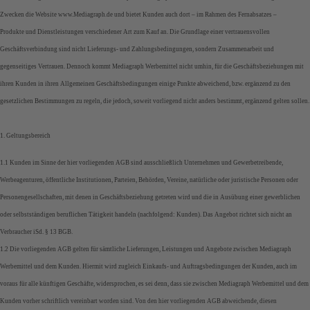
Zwecken die Website www.Mediagraph.de und bietet Kunden auch dort – im Rahmen des Fernabsatzes –
Produkte und Dienstleistungen verschiedener Art zum Kauf an. Die Grundlage einer vertrauensvollen
Geschäftsverbindung sind nicht Lieferungs- und Zahlungsbedingungen, sondern Zusammenarbeit und
gegenseitiges Vertrauen. Dennoch kommt Mediagraph Werbemittel nicht umhin, für die Geschäftsbeziehungen mit
ihren Kunden in ihren Allgemeinen Geschäftsbedingungen einige Punkte abweichend, bzw. ergänzend zu den
gesetzlichen Bestimmungen zu regeln, die jedoch, soweit vorliegend nicht anders bestimmt, ergänzend gelten sollen.
1. Geltungsbereich
1.1 Kunden im Sinne der hier vorliegenden AGB sind ausschließlich Unternehmen und Gewerbetreibende,
Werbeagenturen, öffentliche Institutionen, Parteien, Behörden, Vereine, natürliche oder juristische Personen oder
Personengesellschaften, mit denen in Geschäftsbeziehung getreten wird und die in Ausübung einer gewerblichen
oder selbstständigen beruflichen Tätigkeit handeln (nachfolgend: Kunden). Das Angebot richtet sich nicht an
Verbraucher iSd. § 13 BGB.
1.2 Die vorliegenden AGB gelten für sämtliche Lieferungen, Leistungen und Angebote zwischen Mediagraph
Werbemittel und dem Kunden. Hiermit wird zugleich Einkaufs- und Auftragsbedingungen der Kunden, auch im
voraus für alle künftigen Geschäfte, widersprochen, es sei denn, dass sie zwischen Mediagraph Werbemittel und dem
Kunden vorher schriftlich vereinbart worden sind. Von den hier vorliegenden AGB abweichende, diesen